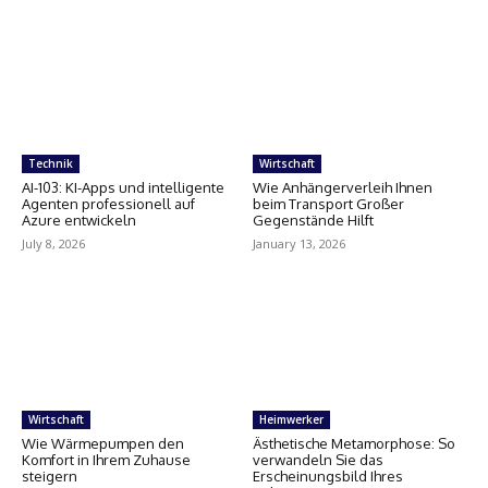
Technik
Wirtschaft
AI-103: KI-Apps und intelligente
Wie Anhängerverleih Ihnen
Agenten professionell auf
beim Transport Großer
Azure entwickeln
Gegenstände Hilft
July 8, 2026
January 13, 2026
Wirtschaft
Heimwerker
Wie Wärmepumpen den
Ästhetische Metamorphose: So
Komfort in Ihrem Zuhause
verwandeln Sie das
steigern
Erscheinungsbild Ihres