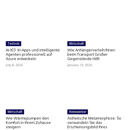
Technik
Wirtschaft
AI-103: KI-Apps und intelligente
Wie Anhängerverleih Ihnen
Agenten professionell auf
beim Transport Großer
Azure entwickeln
Gegenstände Hilft
July 8, 2026
January 13, 2026
Wirtschaft
Heimwerker
Wie Wärmepumpen den
Ästhetische Metamorphose: So
Komfort in Ihrem Zuhause
verwandeln Sie das
steigern
Erscheinungsbild Ihres