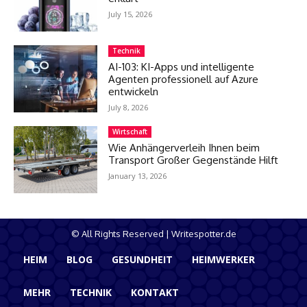
July 15, 2026
Technik
AI-103: KI-Apps und intelligente
Agenten professionell auf Azure
entwickeln
July 8, 2026
Wirtschaft
Wie Anhängerverleih Ihnen beim
Transport Großer Gegenstände Hilft
January 13, 2026
© All Rights Reserved | Writespotter.de
HEIM
BLOG
GESUNDHEIT
HEIMWERKER
MEHR
TECHNIK
KONTAKT